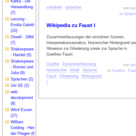
Kafka - Die
Verwandlung
vokabeln
sprachen
von
wic
(7)
in
Sprac
Lessing -
Emilia Galotti
Wikipedia zu Faust I
(10)
Orwell - 1984
Zusammenfassungen der einzelnen Szenen,
(7)
Interpretationsansätze, historischer Hintergrund un
Hinweise zur Gliederung sowie zur Sprache in
Shakespeare
Goethes Faust.
- Hamlet (5)
Shakespeare
Goethe
Zusammenfassung
von
wic
- Romeo und
historischer
Inhalt
Sprache
in
Goethe - Faus
Julia (9)
Faust
Gliederung
Hintergrund
Sprachen (2)
I
Uni SE (2)
web
development
(8)
WiInf Essen
(27)
William
Golding - Herr
der Fliegen (8)