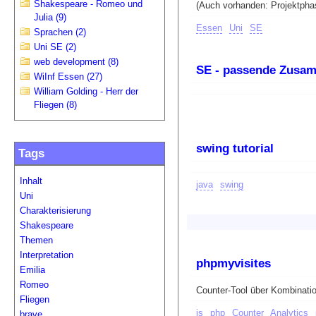
Shakespeare - Romeo und
(Auch vorhanden: Projektpha
Julia (9)
Essen
Uni
SE
Sprachen (2)
Uni SE (2)
web development (8)
SE - passende Zusa
WiInf Essen (27)
William Golding - Herr der
Fliegen (8)
swing tutorial
Tags
Inhalt
java
swing
Uni
Charakterisierung
Shakespeare
Themen
Interpretation
phpmyvisites
Emilia
Romeo
Counter-Tool über Kombinatio
Fliegen
js
php
Counter
Analytics
brave