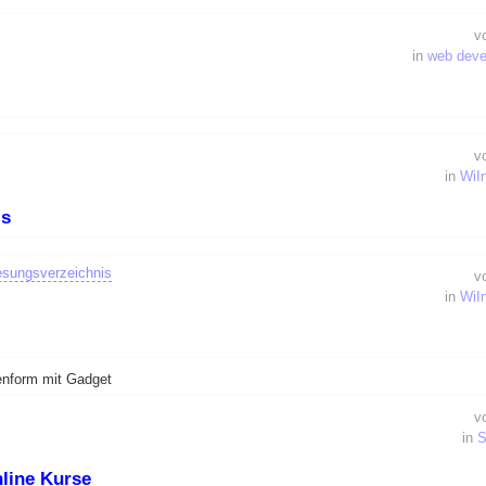
v
in
web dev
v
in
WiI
is
esungsverzeichnis
v
in
WiI
enform mit Gadget
v
in
S
line Kurse