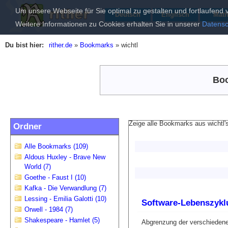
Um unsere Webseite für Sie optimal zu gestalten und fortlaufen
Deutsch
Englisch
Mat
Weitere Informationen zu Cookies erhalten Sie in unserer
Datensc
Du bist hier:
rither.de
»
Bookmarks
»
wichtl
Boo
Zeige alle Bookmarks aus wichtl'
Ordner
Alle Bookmarks (109)
Aldous Huxley - Brave New
World (7)
Goethe - Faust I (10)
Kafka - Die Verwandlung (7)
Lessing - Emilia Galotti (10)
Software-Lebenszykl
Orwell - 1984 (7)
Shakespeare - Hamlet (5)
Abgrenzung der verschiedene