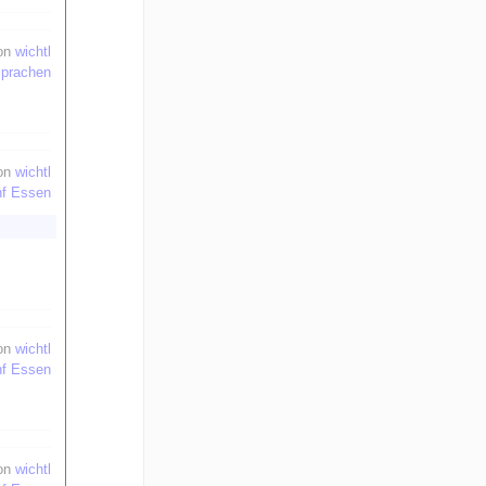
on
wichtl
prachen
on
wichtl
nf Essen
on
wichtl
nf Essen
on
wichtl