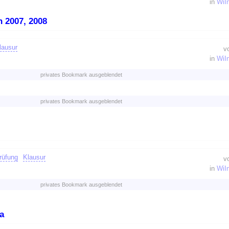
in
WiI
 2007, 2008
lausur
v
in
WiI
privates Bookmark ausgeblendet
privates Bookmark ausgeblendet
rüfung
Klausur
v
in
WiI
privates Bookmark ausgeblendet
a