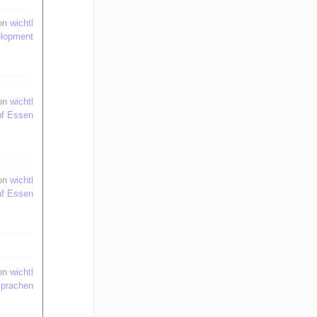
on
wichtl
elopment
on
wichtl
nf Essen
on
wichtl
nf Essen
on
wichtl
prachen