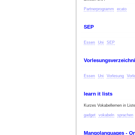
Partnerprogramm
ecato
SEP
Essen
Uni
SEP
Vorlesungsverzeichn
Essen
Uni
Vorlesung
Vorl
learn it lists
Kurzes Vokabellernen in List
gadget
vokabeln
sprachen
Mangolanguages - On