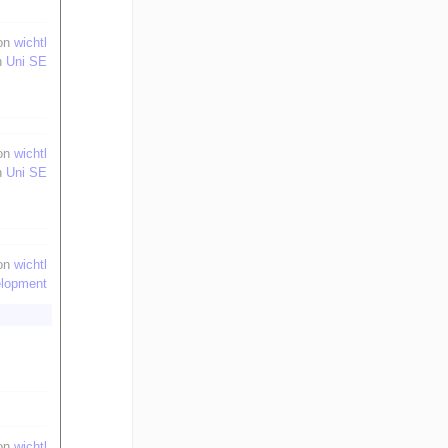
on
wichtl
n
Uni SE
on
wichtl
n
Uni SE
on
wichtl
elopment
on
wichtl