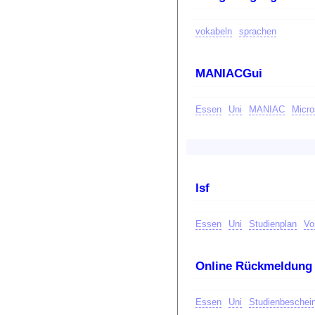
vokabeln
sprachen
MANIACGui
Essen
Uni
MANIAC
Micro
lsf
Essen
Uni
Studienplan
Vo
Online Rückmeldung
Essen
Uni
Studienbeschei