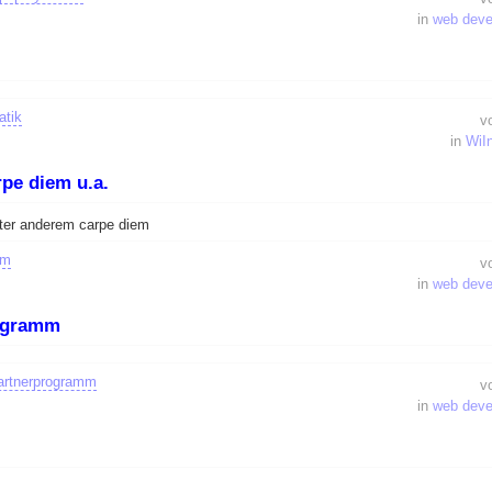
in
web dev
tik
v
in
WiI
pe diem u.a.
ter anderem carpe diem
em
v
in
web dev
rogramm
artnerprogramm
v
in
web dev