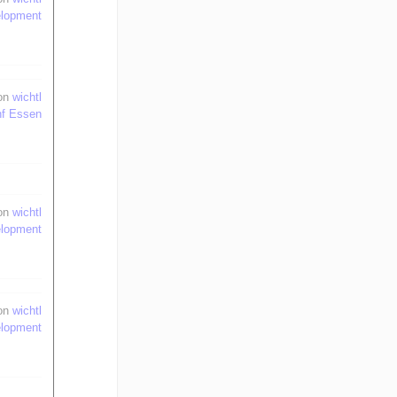
elopment
on
wichtl
nf Essen
on
wichtl
elopment
on
wichtl
elopment