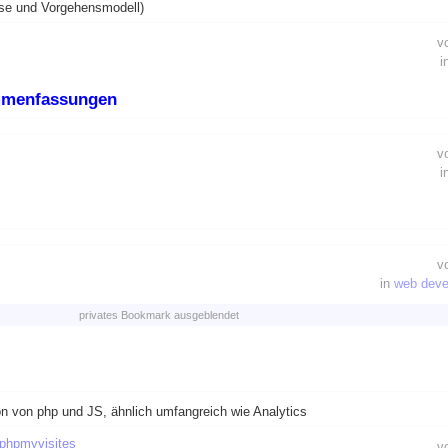
se und Vorgehensmodell)
v
i
mmenfassungen
v
i
v
in
web dev
privates Bookmark ausgeblendet
n von php und JS, ähnlich umfangreich wie Analytics
phpmyvisites
v