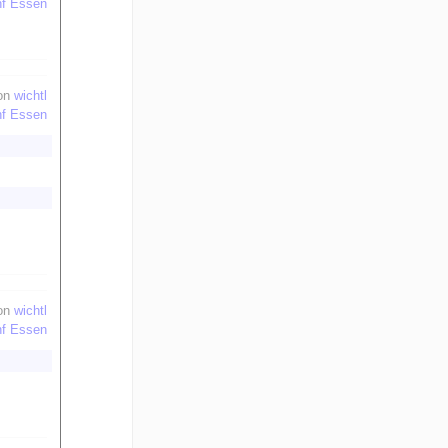
nf Essen
on
wichtl
nf Essen
on
wichtl
nf Essen