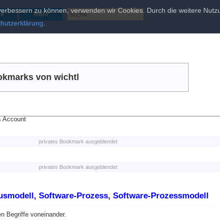
d verbessern zu können, verwenden wir Cookies. Durch die weitere Nu
he
Mehr
hutzerklärung
.
kmarks von wichtl
s Account
privates Bookmark ausgeblendet
privates Bookmark ausgeblendet
usmodell, Software-Prozess, Software-Prozessmodell
n Begriffe voneinander.