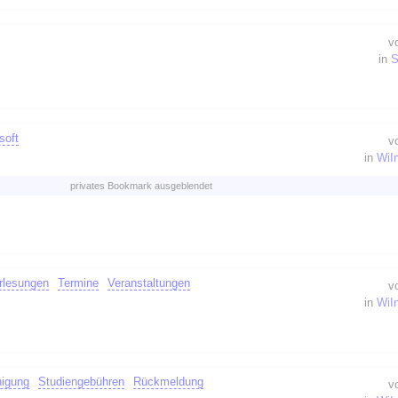
v
in
S
soft
v
in
WiI
privates Bookmark ausgeblendet
rlesungen
Termine
Veranstaltungen
v
in
WiI
nigung
Studiengebühren
Rückmeldung
v