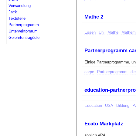
Verwandlung
Jack
Mathe 2
Textstelle
Partnerprogramm
Untervektorraum
Essen
Uni
Mathe
Mathema
Gelehrtentragödie
Partnerprogramm car
Einige Partnerprogramme, un
carpe
Partnerprogramm
di
education-partnerp
Education
USA
Bildung
P
Ecato Markplatz
ähnlich eRA