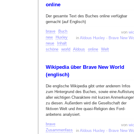
online
Der gesamte Text des Buches online verfügbar
gemacht (auf Englisch)
brave
Buch
von
wic
new
Huxley
in
Aldous Huxley - Brave New Wo
neue
Inhalt
schöne
world
Aldous
online
Welt
Wikipedia über Brave New World
(englisch)
Die englische Wikipedia gibt unter anderem Infos
zum Hintergrund des Buches, sowie eine Auflistun
aller wichtigen Charaktere mit kurzen Anmerkunge
zu diesen. Außerdem wird die Gesellschaft der
fiktiven Welt und ihre quasi-Religion des Ford-
anbetens analysiert.
brave
von
wic
Zusammenfass
in
Aldous Huxley - Brave New Wo