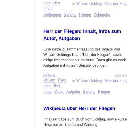
Lord
Herr
in
William Golding - Herr der Flie
Inhalt
Bedeutung
Golding
Fliegen
Wikipedia
Herr der Fliegen: Inhalt, Infos zum
Autor, Aufgaben
Eine kurze Zusammenfassung des Inhalts von
William Goldings Buch "Herr der Fliegen", sowie
einige Informationen zum Autor. Dazu gibt es noch
Aufgaben mit kurzen Beispiellösungen.
Lösung
von
wic
William
Flies
in
William Golding - Herr der Flie
Lord
Herr
Inhalt
Autor
Aufgabe
Golding
Fliegen
Wikipedia über Herr der Fliegen
Inhaltsangabe zum Buch von Golding, sowie kurze
Hinweise zu Thema und Wirkung