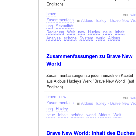
Englisch)
brave
von
wic
Zusammenfass
in
Aldous Huxley - Brave New Wo
ung
Sexualität
Regierung
Welt
new
Huxley
neue
Inhalt
Analyse
schöne
System
world
Aldous
Zusammenfassungen zu Brave New
World
Zusammenfassungen zu jedem einzelnen Kapitel
aus Aldous Huxleys Werk "Brave New World" (auf
Englisch).
brave
new
von
wic
Zusammenfass
in
Aldous Huxley - Brave New Wo
ung
Huxley
neue
Inhalt
schöne
world
Aldous
Welt
Brave New World: Inhalt des Buches