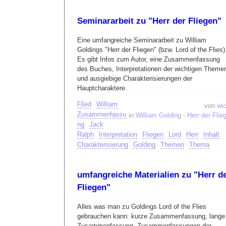
Seminararbeit zu "Herr der Fliegen"
Eine umfangreiche Seminararbeit zu William
Goldings "Herr der Fliegen" (bzw. Lord of the Flies)
Es gibt Infos zum Autor, eine Zusammenfassung
des Buches, Interpretationen der wichtigen Theme
und ausgiebige Charakterisierungen der
Hauptcharaktere.
Flied
William
von
wic
Zusammenfassu
in
William Golding - Herr der Flie
ng
Jack
Ralph
Interpretation
Fliegen
Lord
Herr
Inhalt
Charakterisierung
Golding
Themen
Thema
umfangreiche Materialien zu "Herr d
Fliegen"
Alles was man zu Goldings Lord of the Flies
gebrauchen kann: kurze Zusammenfassung, lange
Zusammenfassung, Zusammenfassungen der