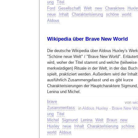
ung
Titel
Ford
Gesellschaft
Welt
new
Charaktere
Huxle
neue
Inhalt
Charakterisierung
schöne
world
Aldous
Wikipedia über Brave New World
Die deutsche Wikipedia über Aldous Huxley's Werk
"Schöne neue Welt" / "Brave New World". Erläutert
wird, woher der Titel stammt und welche (teilweise
merkwürdigen) Rituale in der Welt, in der das Buch
spielt, praktiziert werden. Außerdem wird der Inhalt
ausführlich Zusammengefasst und es gibt kurze
Charakterisierungen der Hauptcharaktere Sigmund,
Lenina und Michel.
brave
von
wic
Zusammenfass
in
Aldous Huxley - Brave New Wo
ung
Titel
Michel
Sigmund
Lenina
Welt
Braun
new
Huxley
neue
Inhalt
Charakterisierung
schöne
world
Aldous