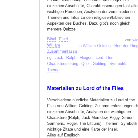
einzelnen Abschnitte, Charakterisierungen fast alle
wichtigen Personen, Analysen der verschiedenen
Themen und Infos zu den religiösen/biblischen
Aspekten des Buches. Dazu gibt's noch gleich
mehrere Quizze.
Bibel
Flied
von
wic
William
in
William Golding - Herr der Flie
Zusammenfassu
ng
Jack
Ralph
Fliegen
Lord
Herr
Charakterisierung
Quiz
Golding
Symbolik
Thema
Materialien zu Lord of the Flies
Verschiedene nützliche Materialien zu Lord of the
Flies von William Golding: Zusammenfassungen d
einzelnen Abschnitte, Analysen der wichtigsten
Charaktere (Ralph, Jack Merridew, Piggy, Simon,
Samneric, Roger, The Littluns), Themen, Symbolik
wichtige Zitate und eine Karte der Insel.
Alles auf Englisch.