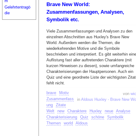
m
Brave New World:
Gelehrtentragö
Zusammenfassungen, Analysen,
die
Symbolik etc.
Viele Zusammenfassungen und Analysen zu den
einzelnen Abschnitten aus Huxley's Brave New
World. Außerdem werden die Themen, die
wiederkehrenden Motive und die Symbole
beschrieben und interpretiert. Es gibt weiterhin ein
Auflistung fast aller auftretenden Charaktere (mit
kurzen Hinweisen zu diesen), sowie umfangreiche
Charakterisierungen der Hauptpersonen. Auch ein
Quiz und eine geordnete Liste der wichtigsten Zita
fehlt nicht.
brave
Motiv
von
wic
Zusammenfass
in
Aldous Huxley - Brave New Wo
ung
Zitate
Welt
new
Charaktere
Huxley
neue
Analyse
Charakterisierung
Quiz
schöne
Symbolik
Themen
world
Aldous