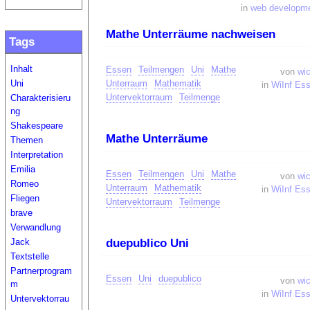
in
web developm
Mathe Unterräume nachweisen
Tags
Inhalt
Essen
Teilmengen
Uni
Mathe
von
wic
Uni
Unterraum
Mathematik
in
WiInf Es
Untervektorraum
Teilmenge
Charakterisieru
ng
Shakespeare
Mathe Unterräume
Themen
Interpretation
Emilia
Essen
Teilmengen
Uni
Mathe
von
wic
Romeo
Unterraum
Mathematik
in
WiInf Es
Fliegen
Untervektorraum
Teilmenge
brave
Verwandlung
Jack
duepublico Uni
Textstelle
Partnerprogram
Essen
Uni
duepublico
von
wic
m
in
WiInf Es
Untervektorrau