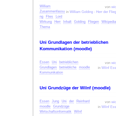
William
von
wic
Zusammenfassu
in
William Golding - Herr der Flie
ng
Flies
Lord
Wirkung
Herr
Inhalt
Golding
Fliegen
Wikipedia
Thema
Uni Grundlagen der betrieblichen
Kommunikation (moodle)
Essen
Uni
betrieblichen
von
wic
Grundlagen
betriebliche
moodle
in
WiInf Es
Kommunikation
Uni Grundzüge der WiInf (moodle)
Essen
Jung
Uni
der
Reinhard
von
wic
moodle
Grundzüge
in
WiInf Es
Wirtschaftsinformatik
WiInf