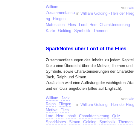
William
von
wic
Zusammenfassu
in
William Golding - Herr der Flie
ng
Fliegen
Materialien
Flies
Lord
Herr
Charakterisierung
Karte
Golding
Symbolik
Themen
SparkNotes über Lord of the Flies
Zusammenfassungen des Inhalts zu jedem Kapitel
Dazu eine Übersicht über die Motive, Themen und
Symbole, sowie Charakterisierungen der Charakter
Jack, Ralph und Simon.
Zusätzlich wird eine Auflistung der wichtigsten Zita
und ein Quiz angeboten (alles auf Englisch).
William
Jack
von
wic
Ralph
Fliegen
in
William Golding - Herr der Flie
Motive
Flies
Lord
Herr
Inhalt
Charakterisierung
Quiz
SparkNotes
Simon
Golding
Symbolik
Themen