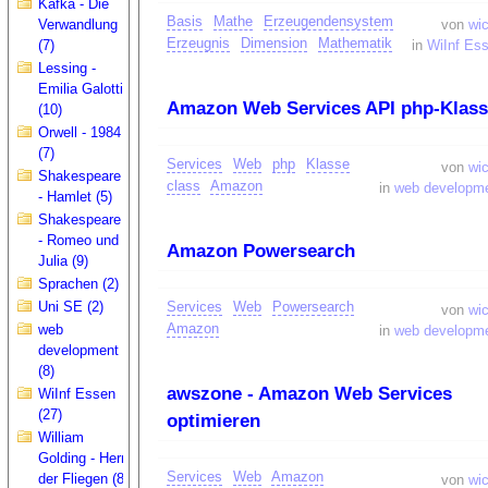
Kafka - Die
Basis
Mathe
Erzeugendensystem
Verwandlung
von
wic
Erzeugnis
Dimension
Mathematik
(7)
in
WiInf Es
Lessing -
Emilia Galotti
Amazon Web Services API php-Klas
(10)
Orwell - 1984
(7)
Services
Web
php
Klasse
von
wic
Shakespeare
class
Amazon
in
web developm
- Hamlet (5)
Shakespeare
- Romeo und
Amazon Powersearch
Julia (9)
Sprachen (2)
Uni SE (2)
Services
Web
Powersearch
von
wic
Amazon
web
in
web developm
development
(8)
awszone - Amazon Web Services
WiInf Essen
(27)
optimieren
William
Golding - Herr
Services
Web
Amazon
der Fliegen (8)
von
wic