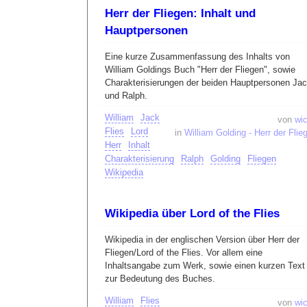
Herr der Fliegen: Inhalt und
Hauptpersonen
Eine kurze Zusammenfassung des Inhalts von
William Goldings Buch "Herr der Fliegen", sowie
Charakterisierungen der beiden Hauptpersonen Ja
und Ralph.
William
Jack
von
wic
Flies
Lord
in
William Golding - Herr der Flie
Herr
Inhalt
Charakterisierung
Ralph
Golding
Fliegen
Wikipedia
Wikipedia über Lord of the Flies
Wikipedia in der englischen Version über Herr der
Fliegen/Lord of the Flies. Vor allem eine
Inhaltsangabe zum Werk, sowie einen kurzen Text
zur Bedeutung des Buches.
William
Flies
von
wic