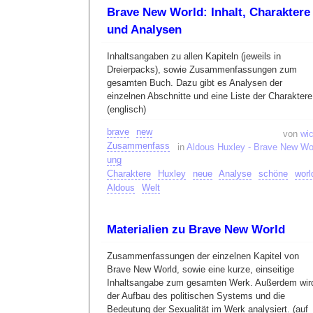
Brave New World: Inhalt, Charaktere
und Analysen
Inhaltsangaben zu allen Kapiteln (jeweils in
Dreierpacks), sowie Zusammenfassungen zum
gesamten Buch. Dazu gibt es Analysen der
einzelnen Abschnitte und eine Liste der Charaktere
(englisch)
brave
new
von
wic
Zusammenfass
in
Aldous Huxley - Brave New Wo
ung
Charaktere
Huxley
neue
Analyse
schöne
worl
Aldous
Welt
Materialien zu Brave New World
Zusammenfassungen der einzelnen Kapitel von
Brave New World, sowie eine kurze, einseitige
Inhaltsangabe zum gesamten Werk. Außerdem wir
der Aufbau des politischen Systems und die
Bedeutung der Sexualität im Werk analysiert. (auf