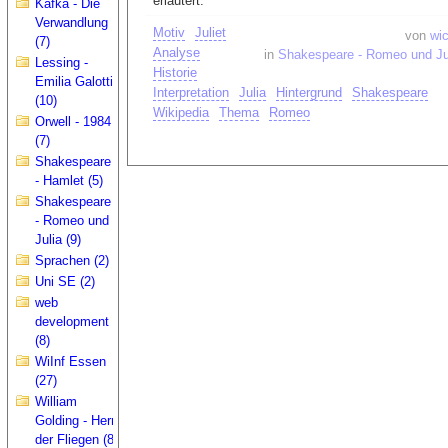
erläutert.
Kafka - Die
Verwandlung
Motiv
Juliet
von
wic
(7)
Analyse
in
Shakespeare - Romeo und Ju
Lessing -
Historie
Emilia Galotti
Interpretation
Julia
Hintergrund
Shakespeare
(10)
Wikipedia
Thema
Romeo
Orwell - 1984
(7)
Shakespeare
- Hamlet (5)
Shakespeare
- Romeo und
Julia (9)
Sprachen (2)
Uni SE (2)
web
development
(8)
WiInf Essen
(27)
William
Golding - Herr
der Fliegen (8)