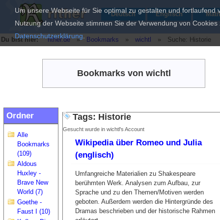
Um unsere Webseite für Sie optimal zu gestalten und fortlaufend
Deutsch
Englisch
Mat
Nutzung der Webseite stimmen Sie der Verwendung von Cookies zu
Datenschutzerklärung
.
Du bist hier:
rither.de
»
Bookmarks
»
wichtl
»
Suche: Historie
Bookmarks von wichtl
Ordner
Tags: Historie
Gesucht wurde in wichtl's Account
Alle
Wikipedia über Romeo und Julia
Bookmarks
(109)
(englisch)
Aldous
Huxley -
Umfangreiche Materialien zu Shakespeare
Brave New
berühmten Werk. Analysen zum Aufbau, zur
World (7)
Sprache und zu den Themen/Motiven werden
geboten. Außerdem werden die Hintergründe des
Goethe -
Dramas beschrieben und der historische Rahmen
Faust I (10)