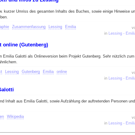
 kurzer Umriss des gesamten Inhalts des Buches, sowie einige Hinweise u
eben.
aphie
Zusammenfassung
Lessing
Emilia
v
in
Lessing - Emili
xt online (Gutenberg)
n Emilia Galotti als Onlineversion beim Projekt Gutenberg. Sehr nützlich zum
ähnlichem.
xt
Lessing
Gutenberg
Emilia
online
v
in
Lessing - Emili
alotti
 Inhalt aus Emilia Galotti, sowie Aufzählung der auftretenden Personen und
en
Wikipedia
v
in
Lessing - Emili