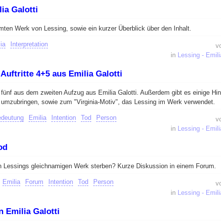
ia Galotti
mten Werk von Lessing, sowie ein kurzer Überblick über den Inhalt.
ia
Interpretation
v
in
Lessing - Emili
Auftritte 4+5 aus Emilia Galotti
d fünf aus dem zweiten Aufzug aus Emilia Galotti. Außerdem gibt es einige Hi
 umzubringen, sowie zum "Virginia-Motiv", das Lessing im Werk verwendet.
deutung
Emilia
Intention
Tod
Person
v
in
Lessing - Emili
od
n Lessings gleichnamigen Werk sterben? Kurze Diskussion in einem Forum.
Emilia
Forum
Intention
Tod
Person
v
in
Lessing - Emili
 Emilia Galotti