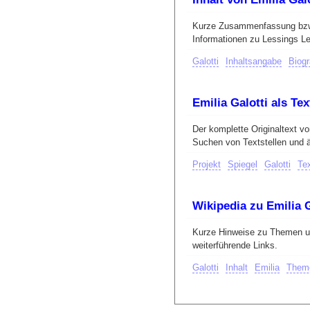
Kurze Zusammenfassung bzw.
Informationen zu Lessings L
Galotti
Inhaltsangabe
Biogr
Emilia Galotti als Te
Der komplette Originaltext vo
Suchen von Textstellen und 
Projekt
Spiegel
Galotti
Te
Wikipedia zu Emilia G
Kurze Hinweise zu Themen und
weiterführende Links.
Galotti
Inhalt
Emilia
Them