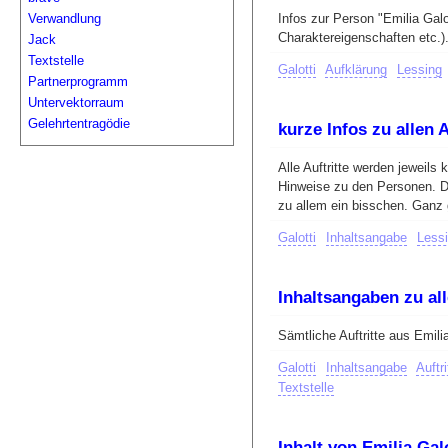
Infos zur Person "Emilia Gal
Verwandlung
Charaktereigenschaften etc.)
Jack
Textstelle
Galotti
Aufklärung
Lessing
Partnerprogramm
Untervektorraum
Gelehrtentragödie
kurze Infos zu allen 
Alle Auftritte werden jeweil
Hinweise zu den Personen. Di
zu allem ein bisschen. Ganz
Galotti
Inhaltsangabe
Less
Inhaltsangaben zu all
Sämtliche Auftritte aus Emil
Galotti
Inhaltsangabe
Auftri
Textstelle
Inhalt von Emilia Gal