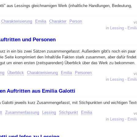
otti" aus Lessings gleichnamigen Werk (inhaltliche Handlungen, Bedeutung,
.
Charakterisierung
Emilia
Charakter
Person
v
in
Lessing - Emili
Auftritten und Personen
s kurz in ein bis zwei Sätzen zusammengefasst. Außerdem gibt's noch ein paar
e Seite komprimiert den Inhalt/die Fakten stark zusammen, aber dafür finde
 gut um einen ersten (zeitsparenden) Überblick über das Werk zu bekommen.
ing
Überblick
Charakterisierung
Emilia
Personen
v
in
Lessing - Emili
en Auftritten aus Emilia Galotti
ia Galotti jeweils kurz Zusammengefasst, mit Stichpunkten und wichtigen Texts
tt
Zusammenfassung
Lessing
Stichpunkt
Emilia
v
in
Lessing - Emili
otti und Infos zu Lessing