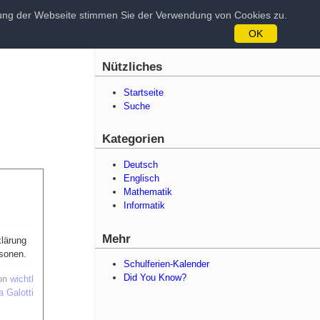
tzung der Webseite stimmen Sie der Verwendung von Cookies zu.
OK
Nützliches
Startseite
Suche
Kategorien
Deutsch
Englisch
Mathematik
Informatik
Mehr
klärung
rsonen.
Schulferien-Kalender
Did You Know?
on
wichtl
a Galotti