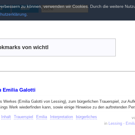
d verbessern zu können, verwenden wir Cookies. Durch die weitere Nu
he
Mehr
hutzerklärung
.
kmarks von wichtl
 Emilia Galotti
 Werkes (Emilia Galotti von Lessing), zum bürgerlichen Trauerspiel, zur Auf
sings Werk wiederfinden kann, sowie einige Hinweise zu den auftretenden Pe
Inhalt
Trauerspiel
Emilia
Interpretation
bürgerliches
v
in
Lessing - Emili