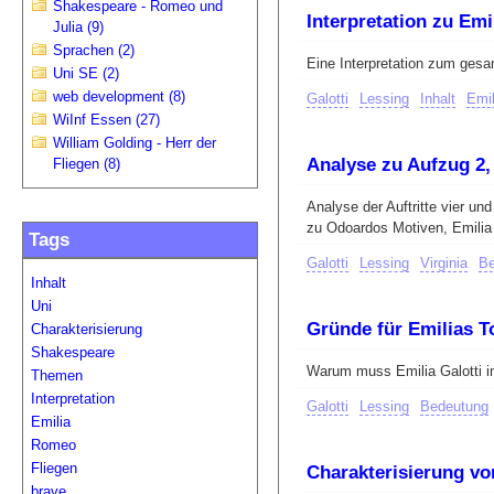
Shakespeare - Romeo und
Interpretation zu Emil
Julia (9)
Sprachen (2)
Eine Interpretation zum gesa
Uni SE (2)
web development (8)
Galotti
Lessing
Inhalt
Emil
WiInf Essen (27)
William Golding - Herr der
Analyse zu Aufzug 2, 
Fliegen (8)
Analyse der Auftritte vier un
zu Odoardos Motiven, Emilia
Tags
Galotti
Lessing
Virginia
Be
Inhalt
Uni
Gründe für Emilias T
Charakterisierung
Shakespeare
Warum muss Emilia Galotti i
Themen
Interpretation
Galotti
Lessing
Bedeutung
Emilia
Romeo
Fliegen
Charakterisierung von
brave