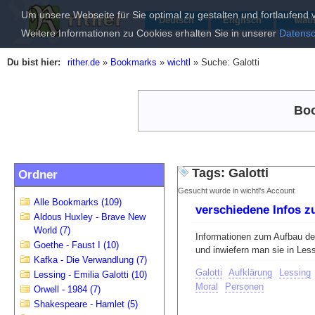
Um unsere Webseite für Sie optimal zu gestalten und fortlaufen
Deutsch
Englisch
Mat
Weitere Informationen zu Cookies erhalten Sie in unserer
Datensc
Du bist hier:
rither.de
»
Bookmarks
»
wichtl
»
Suche: Galotti
Boo
Tags: Galotti
Ordner
Gesucht wurde in wichtl's Account
Alle Bookmarks (109)
verschiedene Infos zu
Aldous Huxley - Brave New
World (7)
Informationen zum Aufbau des
Goethe - Faust I (10)
und inwiefern man sie in Les
Kafka - Die Verwandlung (7)
Galotti
Aufklärung
Lessing
Lessing - Emilia Galotti (10)
Moral
Personen
Orwell - 1984 (7)
Shakespeare - Hamlet (5)