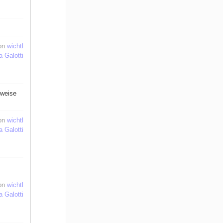
on
wichtl
a Galotti
nweise
on
wichtl
a Galotti
on
wichtl
a Galotti