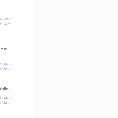
on
wichtl
a Galotti
t man
on
wichtl
a Galotti
tellen.
on
wichtl
a Galotti